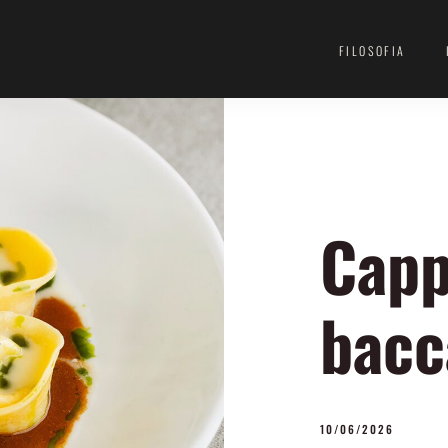
FILOSOFIA
Capp
bacc
10/06/2026