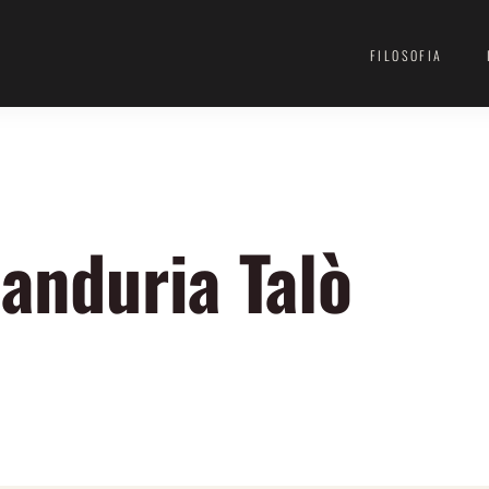
FILOSOFIA
Manduria Talò