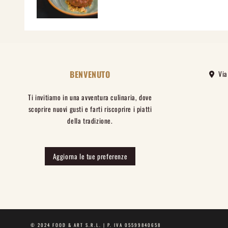
BENVENUTO
Via 
Ti invitiamo in una avventura culinaria, dove
scoprire nuovi gusti e farti riscoprire i piatti
della tradizione.
Aggiorna le tue preferenze
© 2024 FOOD & ART S.R.L. | P. IVA 05599840658